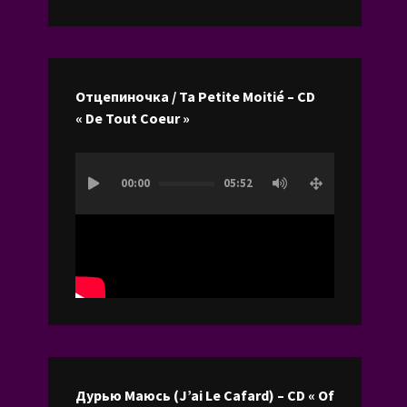
les
flèches
haut/bas
pour
Отцепиночка / Ta Petite Moitié – CD
augmenter
« De Tout Coeur »
ou
diminuer
Lecteur
le
00:00
05:52
vidéo
volume.
Дурью Маюсь (J’ai Le Cafard) – CD « Of