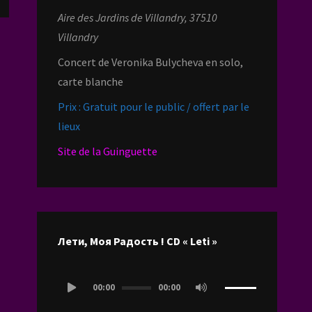
Aire des Jardins de Villandry, 37510
Villandry
Concert de Veronika Bulycheva en solo,
carte blanche
Prix : Gratuit pour le public / offert par le
lieux
Site de la Guinguette
Лети, Моя Радость ! CD « Leti »
Lecteur
00:00
00:00
audio
Utilisez