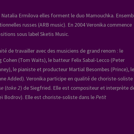
te, Natalia Ermilova elles forment le duo Mamouchka. Ensemb
ditionnelles russes (ARB music). En 2004 Veronika commence
sitions sous label Sketis Music.
té de travailler avec des musiciens de grand renom : le
 Cohen (Tom Waits), le batteur Felix Sabal-Lecco (Peter
anney), le pianiste et producteur Martial Besombes (Prince), l
e Added). Veronika participe en qualité de choriste-soliste
se
(
take 2
) de Siegfried. Elle est compositeur et interprète d
ï Bodrov). Elle est choriste-soliste dans le
Petit