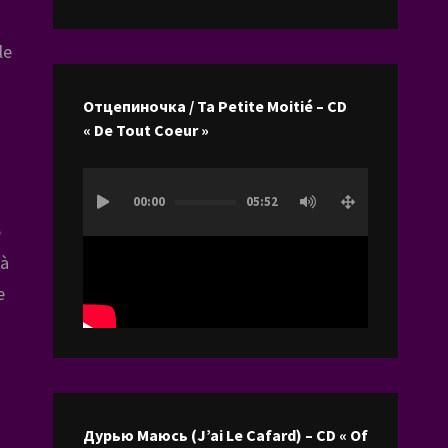
les
flèches
le
haut/bas
pour
Отцепиночка / Ta Petite Moitié – CD
augmenter
« De Tout Coeur »
ou
diminuer
Lecteur
le
00:00
05:52
vidéo
volume.
e
 à
e
Дурью Маюсь (J’ai Le Cafard) – CD « Of