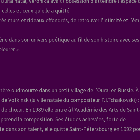
Oural natal, Véronika avait l’obsession d’atteindre l’espace 
elles et ceux qu’elle a quitté.
rès murs et rideaux effondrés, de retrouver l’intimité et l’ém
ne dans son univers poétique au fil de son histoire avec ses
leurer ».
mère oudmourte dans un petit village de l’Oural en Russie. À
e Votkinsk (la ville natale du compositeur P.I.Tchaikovski) :
on de chœur. En 1989 elle entre à l’Académie des Arts de Saint
 apprend la composition. Ses études achevées, forte de
te dans son talent, elle quitte Saint-Pétersbourg en 1992 po