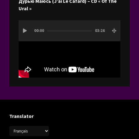
Дурью Маюсь (J’ai Le Cafard) – CD « Of The
Ural »
Lecteur
00:00
03:26
vidéo
Translator