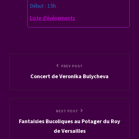
Début : 15h
Liste d'évènements
Navigation
Previous
PREV POST
de
Concert de Veronika Bulycheva
Post
l’article
Next
NEXT POST
Fantaisies Bucoliques au Potager du Roy
Post
de Versailles