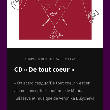
ALBUMS CD DE VERONIKA BULYCHEVA
CAT
LINKS
CD « De tout coeur »
« От всего сердца/De tout coeur » est un
album conceptuel : poèmes de Marina
Kniazeva et musique de Veronika Bulycheva