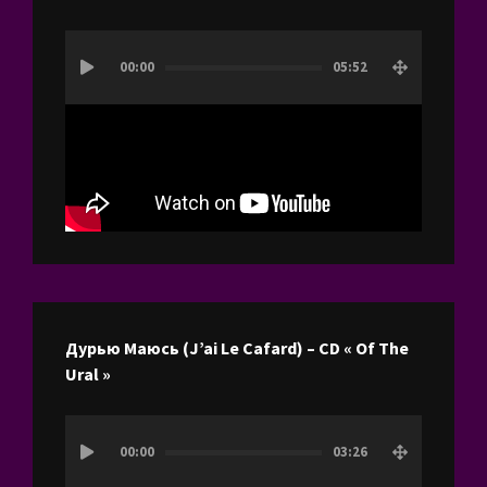
Lecteur
00:00
05:52
vidéo
Дурью Маюсь (J’ai Le Cafard) – CD « Of The
Ural »
Lecteur
00:00
03:26
vidéo