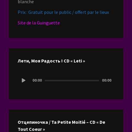
blanche
Prix : Gratuit pour le public / offert par le lieux
Site de la Guinguette
Лети, Моя Радость ! CD « Leti »
Lecteur
00:00
00:00
audio
Отцепиночка / Ta Petite Moitié – CD « De
Tout Coeur »