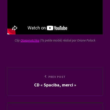
Clip
Otsepinotchka
(Ta petite moitié) réalisé par Oriane Polack
Navigation
Previous
PREV POST
de
CD « Spaciba, merci »
Post
l’article