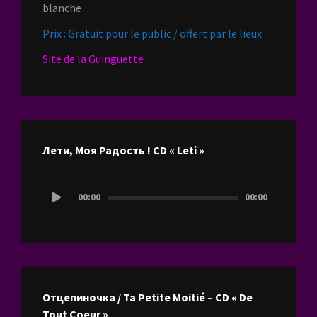
blanche
Prix : Gratuit pour le public / offert par le lieux
Site de la Guinguette
Лети, Моя Радость ! CD « Leti »
Lecteur
00:00
00:00
audio
Отцепиночка / Ta Petite Moitié – CD « De
Tout Coeur »