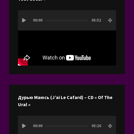
Lecteur
00:00
05:52
vidéo
Дурью Маюсь (J’ai Le Cafard) – CD « Of The
Ural »
Lecteur
00:00
03:26
vidéo