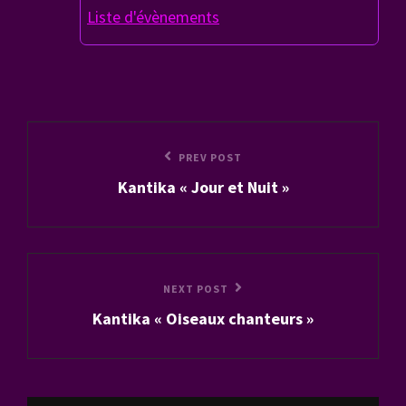
Liste d'évènements
Navigation
Previous
PREV POST
de
Kantika « Jour et Nuit »
Post
l’article
Next
NEXT POST
Kantika « Oiseaux chanteurs »
Post