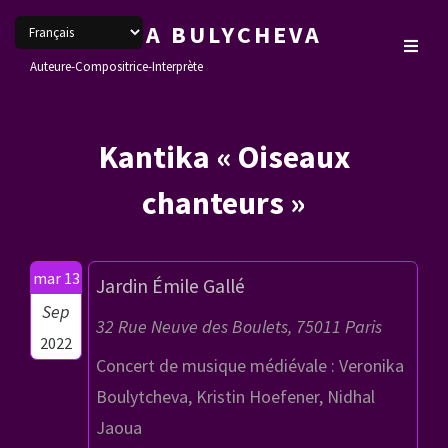
VERONIKA BULYCHEVA
Auteure-Compositrice-Interprète
Kantika « Oiseaux
chanteurs »
mar 13
Jardin Émile Gallé
Sep
32 Rue Neuve des Boulets, 75011 Paris
2022
Concert de musique médiévale : Veronika
Boulytcheva, Kristin Hoefener, Nidhal
Jaoua