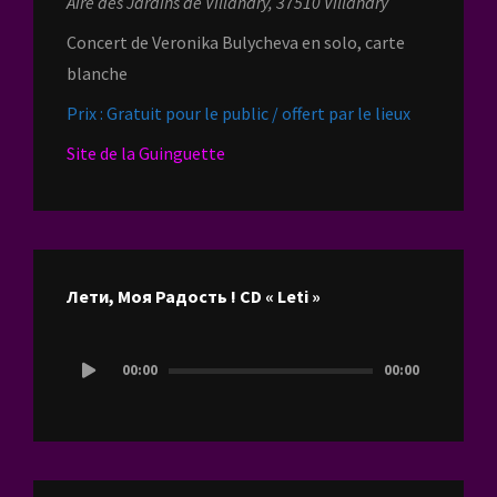
Aire des Jardins de Villandry, 37510 Villandry
Concert de Veronika Bulycheva en solo, carte
blanche
Prix : Gratuit pour le public / offert par le lieux
Site de la Guinguette
Лети, Моя Радость ! CD « Leti »
Lecteur
00:00
00:00
audio