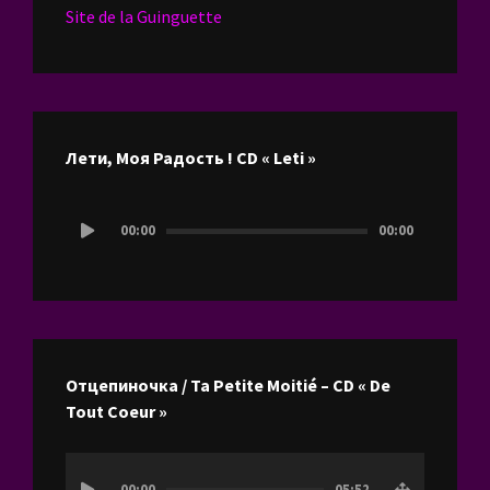
Site de la Guinguette
Лети, Моя Радость ! CD « Leti »
Lecteur
00:00
00:00
audio
Отцепиночка / Ta Petite Moitié – CD « De
Tout Coeur »
Lecteur
00:00
05:52