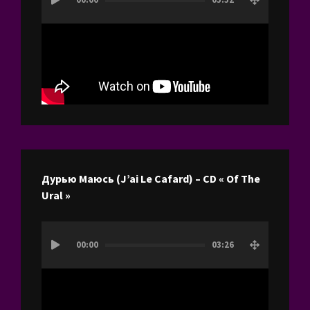
vidéo
Дурью Маюсь (J’ai Le Cafard) – CD « Of The
Ural »
Lecteur
00:00
03:26
vidéo