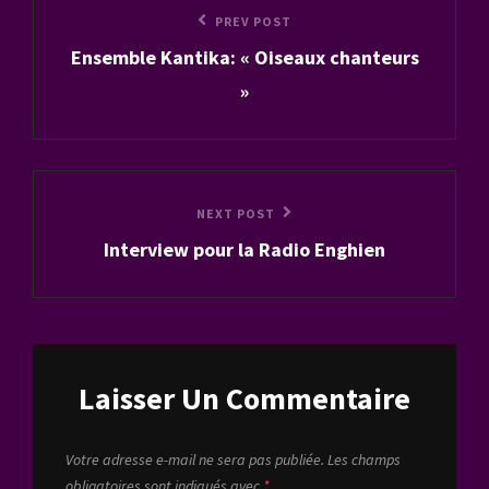
Navigation
Previous
PREV POST
de
Ensemble Kantika: « Oiseaux chanteurs
Post
l’article
»
Next
NEXT POST
Interview pour la Radio Enghien
Post
Laisser Un Commentaire
Votre adresse e-mail ne sera pas publiée.
Les champs
obligatoires sont indiqués avec
*