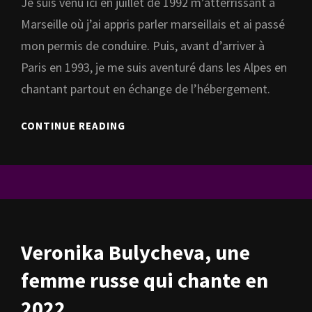
Je suis venu ici en juillet de 1992 m’atterrissant à
Marseille où j’ai appris parler marseillais et ai passé
mon permis de conduire. Puis, avant d’arriver à
Paris en 1993, je me suis aventuré dans les Alpes en
chantant partout en échange de l’hébergement.
MES
CONTINUE READING
30
ANS
DE
VIE
EN
FRANCE
CETTE
Veronika Bulycheva, une
ANNÉE
2022
femme russe qui chante en
2022