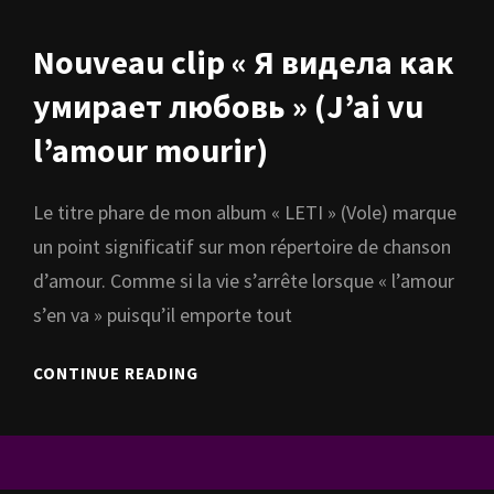
DE
FEU
Nouveau clip « Я видела как
умирает любовь » (J’ai vu
l’amour mourir)
Le titre phare de mon album « LETI » (Vole) marque
un point significatif sur mon répertoire de chanson
d’amour. Comme si la vie s’arrête lorsque « l’amour
s’en va » puisqu’il emporte tout
NOUVEAU
CONTINUE READING
CLIP
« Я
ВИДЕЛА
КАК