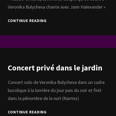
Veronika Bulycheva chante avec Jann Halexander »
« URGENCE
CONTINUE READING
DE
VOUS »
DANS
LE
CONTEXTE
« GUERRE
ET
Concert privé dans le jardin
PAIX »
Concert solo de Veronika Bulycheva dans un cadre
bucolique à la lumière du jour puis du soir et finit
dans la pénombre de la nuit (Nantes)
CONCERT
CONTINUE READING