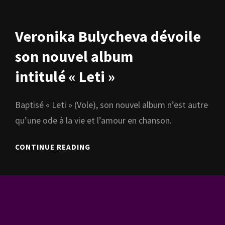
УМИРАЕТ
ЛЮБОВЬ »
(J’AI
Veronika Bulycheva dévoile
VU
L’AMOUR
son nouvel album
MOURIR)
intitulé « Leti »
Baptisé « Leti » (Vole), son nouvel album n’est autre
qu’une ode à la vie et l’amour en chanson.
VERONIKA
CONTINUE READING
BULYCHEVA
DÉVOILE
SON
NOUVEL
ALBUM
INTITULÉ « LETI »