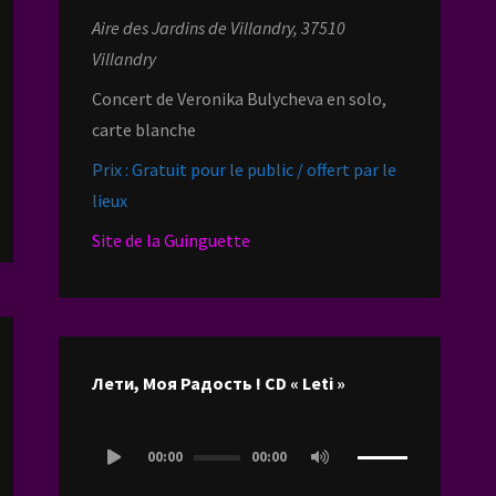
Aire des Jardins de Villandry, 37510
Villandry
Concert de Veronika Bulycheva en solo,
carte blanche
Prix : Gratuit pour le public / offert par le
lieux
Site de la Guinguette
Лети, Моя Радость ! CD « Leti »
Lecteur
00:00
00:00
audio
Utilisez