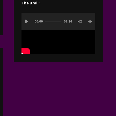
The Ural »
Lecteur
00:00
03:26
vidéo