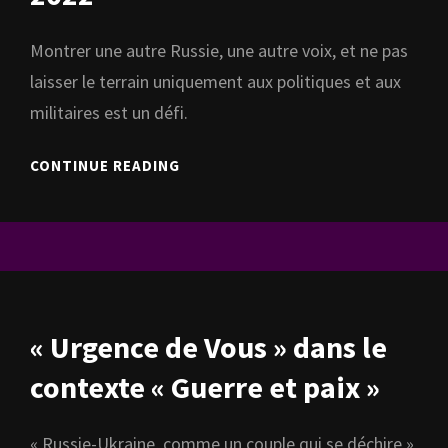
Montrer une autre Russie, une autre voix, et ne pas
laisser le terrain uniquement aux politiques et aux
militaires est un défi.
VERONIKA
CONTINUE READING
BULYCHEVA,
UNE
FEMME
RUSSE
QUI
CHANTE
EN
« Urgence de Vous » dans le
2022
contexte « Guerre et paix »
« Russie-Ukraine, comme un couple qui se déchire »