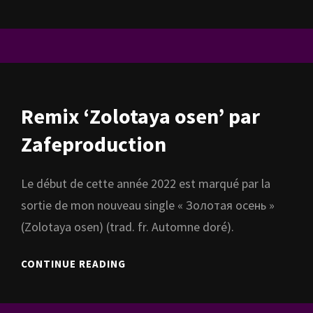
PRIVÉ
DANS
LE
JARDIN
Remix ‘Zolotaya osen’ par
Zafeproduction
Le début de cette année 2022 est marqué par la
sortie de mon nouveau single « Золотая осень »
(Zolotaya osen) (trad. fr. Automne doré).
REMIX
CONTINUE READING
‘ZOLOTAYA
OSEN’
PAR