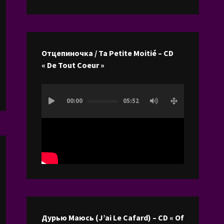
les
flèches
haut/bas
pour
Отцепиночка / Ta Petite Moitié – CD
augmenter
« De Tout Coeur »
ou
diminuer
Lecteur
le
00:00
05:52
vidéo
volume.
Дурью Маюсь (J’ai Le Cafard) – CD « Of