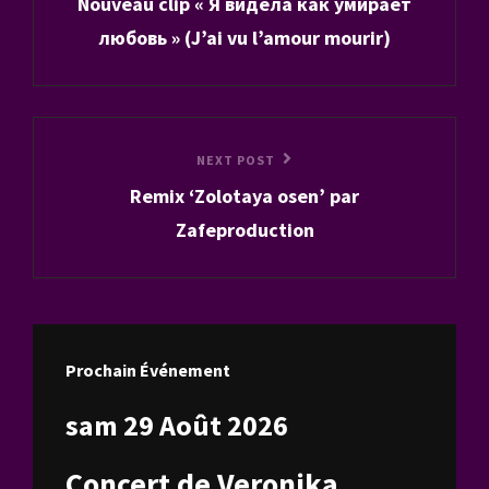
Nouveau clip « Я видела как умирает
Post
l’article
любовь » (J’ai vu l’amour mourir)
Next
NEXT POST
Remix ‘Zolotaya osen’ par
Post
Zafeproduction
Prochain Événement
sam 29 Août 2026
Concert de Veronika