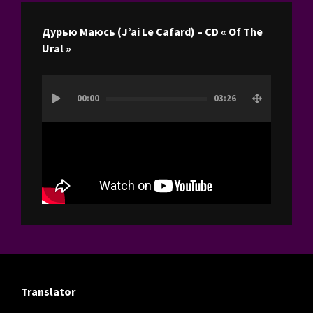
Дурью Маюсь (J’ai Le Cafard) – CD « Of The
Ural »
Lecteur
00:00
03:26
vidéo
Translator