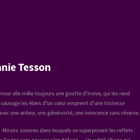
nie Tesson
mour elle mêle toujours une goutte d’ironie, qui les rend
t sauvage les élans d’un cœur empreint d’une tristesse
avec une ardeur, une générosité, une innocence sans réserve.
 Miroirs sonores dans lesquels se superposent les reflets
 l’autre sans pouvoir s’en défaire… Un subtil alliage qui