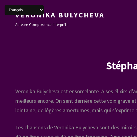
VERONIKA BULYCHEVA
Auteure-Compositrice-Interprète
Stépha
Veronika Bulycheva est ensorcelante. A ses élixirs d’a
meilleurs encore. On sent derrière cette voix grave e
lointaine, de légères amertumes, mais qui s’exprime 
Les chansons de Veronika Bulycheva sont des miroirs.
d’une âme russe et d’une âme française, l’une riant de