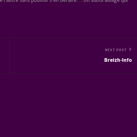
Next
NEXT POST
Breizh-Info
Post