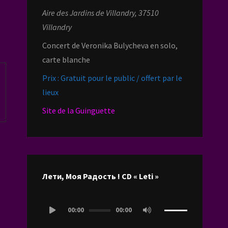
Aire des Jardins de Villandry, 37510
Villandry
Concert de Veronika Bulycheva en solo,
carte blanche
Prix : Gratuit pour le public / offert par le
lieux
Site de la Guinguette
Лети, Моя Радость ! CD « Leti »
Lecteur
00:00
00:00
audio
Utilisez