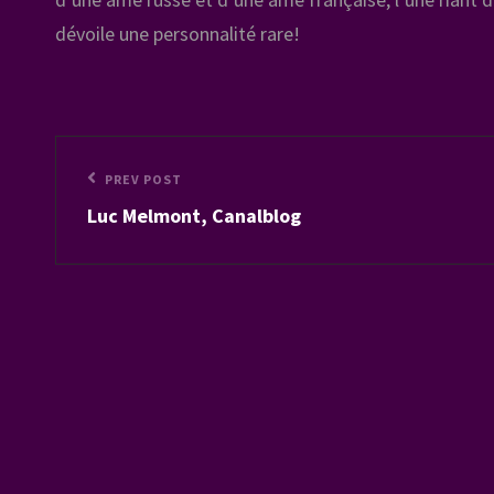
dévoile une personnalité rare!
Navigation
Previous
PREV POST
de
Luc Melmont, Canalblog
Post
l’article