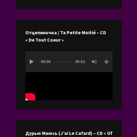
les
flèches
haut/bas
pour
Отцепиночка / Ta Petite Moitié – CD
augmenter
« De Tout Coeur »
ou
diminuer
Lecteur
le
00:00
05:52
vidéo
volume.
Дурью Маюсь (J’ai Le Cafard) – CD « Of