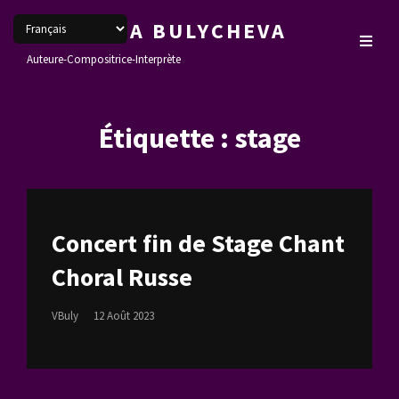
VERONIKA BULYCHEVA
Auteure-Compositrice-Interprète
Étiquette :
stage
Concert fin de Stage Chant
Choral Russe
Posted
VBuly
12 Août 2023
On