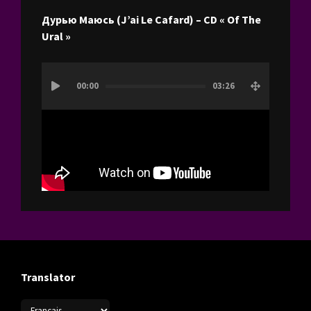
Дурью Маюсь (J’ai Le Cafard) – CD « Of The
Ural »
Lecteur
00:00
03:26
vidéo
Translator