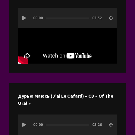
Lecteur
00:00
05:52
vidéo
Дурью Маюсь (J’ai Le Cafard) – CD « Of The
Ural »
Lecteur
00:00
03:26
vidéo