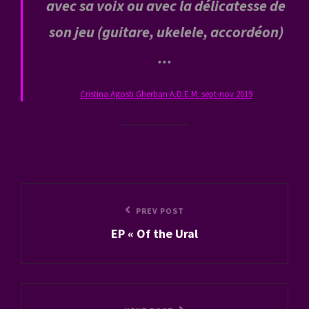
avec sa voix ou avec la délicatesse de
son jeu (guitare, ukelele, accordéon)
…
Cristina Agosti Gherban A.D.E.M. sept-nov 2019
Navigation
Previous
PREV POST
de
EP « Of the Ural
Post
l’article