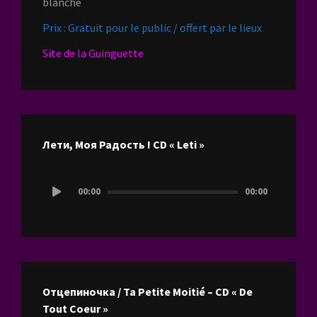
blanche
Prix : Gratuit pour le public / offert par le lieux
Site de la Guinguette
Лети, Моя Радость ! CD « Leti »
Lecteur
00:00
00:00
audio
Отцепиночка / Ta Petite Moitié – CD « De
Tout Coeur »