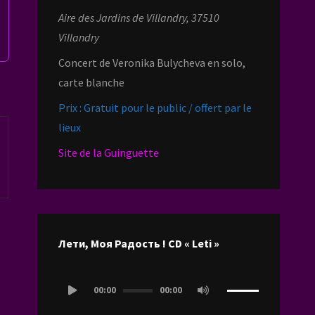
Aire des Jardins de Villandry, 37510
Villandry
Concert de Veronika Bulycheva en solo,
carte blanche
Prix : Gratuit pour le public / offert par le
lieux
Site de la Guinguette
Лети, Моя Радость ! CD « Leti »
Lecteur
00:00
00:00
audio
Utilisez