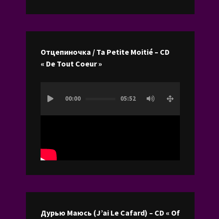
les
flèches
haut/bas
pour
Отцепиночка / Ta Petite Moitié – CD
augmenter
« De Tout Coeur »
ou
diminuer
Lecteur
le
00:00
05:52
vidéo
volume.
Дурью Маюсь (J’ai Le Cafard) – CD « Of