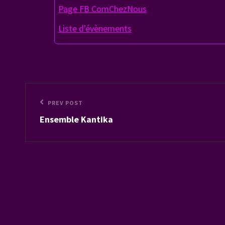
Page FB ComChezNous
Liste d'évènements
Navigation
Previous
PREV POST
de
Ensemble Kantika
Post
l’article