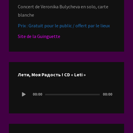
Concert de Veronika Bulycheva en solo, carte
blanche
Prix : Gratuit pour le public / offert par le lieux
Site de la Guinguette
Лети, Моя Радость ! CD « Leti »
Lecteur
00:00
00:00
audio