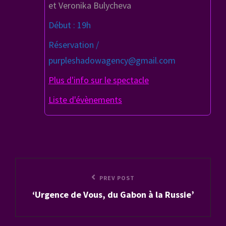
et Veronika Bulycheva
Début : 19h
Réservation /
purpleshadowagency@gmail.com
Plus d'info sur le spectacle
Liste d'évènements
Navigation
Previous
PREV POST
de
‘Urgence de Vous, du Gabon à la Russie’
Post
l’article