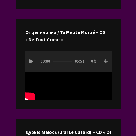
les
flèches
haut/bas
pour
Отцепиночка / Ta Petite Moitié – CD
augmenter
« De Tout Coeur »
ou
diminuer
Lecteur
le
00:00
05:52
vidéo
volume.
Дурью Маюсь (J’ai Le Cafard) – CD « Of