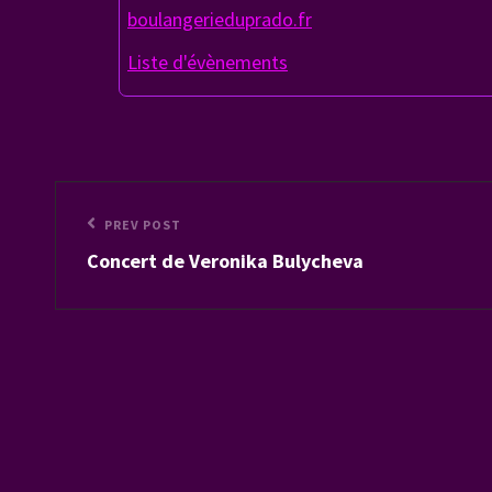
boulangerieduprado.fr
Liste d'évènements
Navigation
Previous
PREV POST
de
Concert de Veronika Bulycheva
Post
l’article