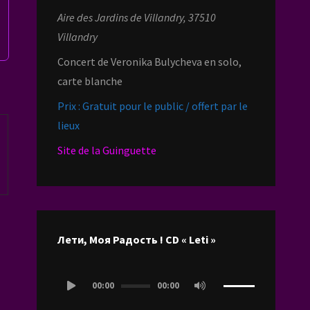
Aire des Jardins de Villandry, 37510
Villandry
Concert de Veronika Bulycheva en solo,
carte blanche
Prix : Gratuit pour le public / offert par le
lieux
Site de la Guinguette
Лети, Моя Радость ! CD « Leti »
Lecteur
00:00
00:00
audio
Utilisez