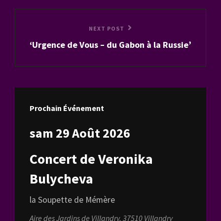
Next
NEXT POST
‘Urgence de Vous – du Gabon à la Russie’
Post
Prochain Événement
sam 29 Août 2026
Concert de Veronika
Bulycheva
la Soupette de Mémère
Aire des Jardins de Villandry, 37510 Villandry