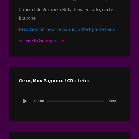
Concert de Veronika Bulycheva en solo, carte
blanche
Prix : Gratuit pour le public / offert par le lieux
Site de la Guinguette
Лети, Моя Радость ! CD « Leti »
Lecteur
00:00
00:00
audio