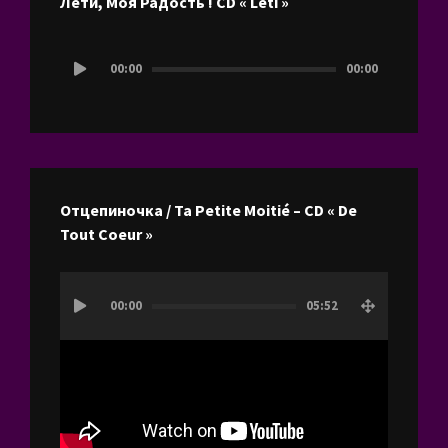
Лети, Моя Радость ! CD « Leti »
Lecteur
00:00
00:00
audio
Отцепиночка / Ta Petite Moitié – CD « De
Tout Coeur »
Lecteur
00:00
05:52
vidéo