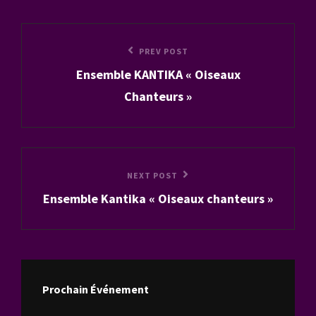
Navigation
Previous
PREV POST
de
Ensemble KANTIKA « Oiseaux
Post
l’article
Chanteurs »
Next
NEXT POST
Ensemble Kantika « Oiseaux chanteurs »
Post
Prochain Événement