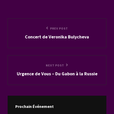
Navigation
Previous
PREV POST
de
Concert de Veronika Bulycheva
Post
l’article
Next
NEXT POST
Urgence de Vous – Du Gabon à la Russie
Post
Prochain Événement