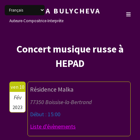
VERONIKA BULYCHEVA
Auteure-Compositrice-Interprète
Concert musique russe à
HEPAD
ven 10
Résidence Malka
Fév
77350 Boissise-la-Bertrand
2023
Début : 15:00
Liste d'évènements