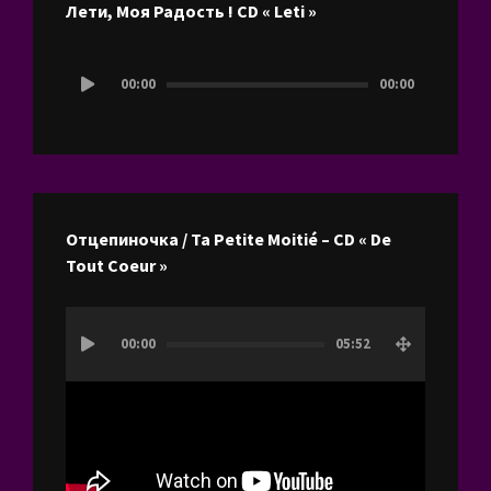
Лети, Моя Радость ! CD « Leti »
Lecteur
00:00
00:00
audio
Отцепиночка / Ta Petite Moitié – CD « De
Tout Coeur »
Lecteur
00:00
05:52
vidéo