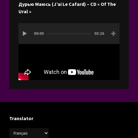
Дурью Маюсь (J’ai Le Cafard) – CD « Of The
Ural »
Lecteur
00:00
03:26
vidéo
Translator