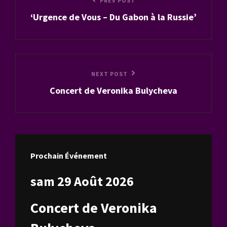
Previous
PREV POST
de
‘Urgence de Vous – Du Gabon à la Russie’
Post
l’article
Next
NEXT POST
Concert de Veronika Bulycheva
Post
Prochain Événement
sam 29 Août 2026
Concert de Veronika