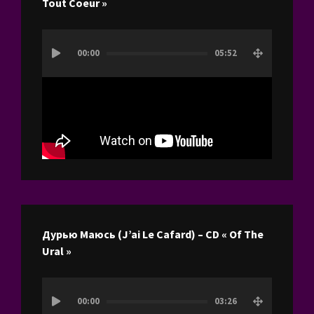
Tout Coeur »
Lecteur
00:00
05:52
vidéo
Дурью Маюсь (J’ai Le Cafard) – CD « Of The
Ural »
Lecteur
00:00
03:26
vidéo