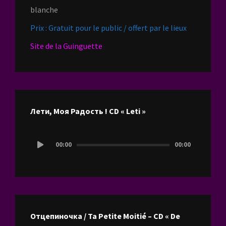
blanche
Prix : Gratuit pour le public / offert par le lieux
Site de la Guinguette
Лети, Моя Радость ! CD « Leti »
Lecteur
00:00
00:00
audio
Отцепиночка / Ta Petite Moitié – CD « De