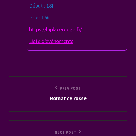
Début : 18h
Prix : 15€
https://laplacerouge.fr/
Liste d'évènements
Navigation
Previous
PREV POST
de
Romance russe
Post
l’article
Next
NEXT POST