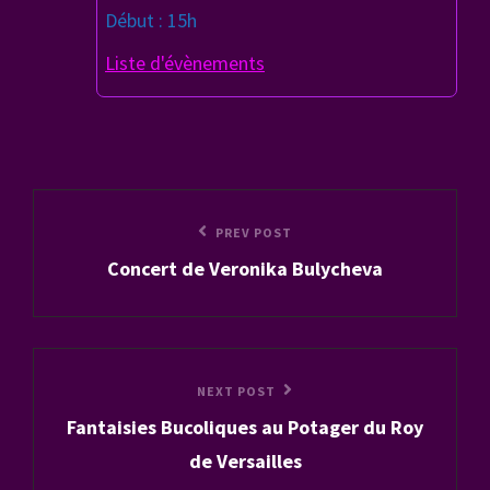
Début : 15h
Liste d'évènements
Navigation
Previous
PREV POST
de
Concert de Veronika Bulycheva
Post
l’article
Next
NEXT POST
Fantaisies Bucoliques au Potager du Roy
Post
de Versailles