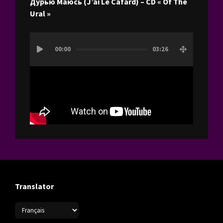
Дурью Маюсь (J’ai Le Cafard) – CD « Of The
Ural »
Lecteur
00:00
03:26
vidéo
Translator