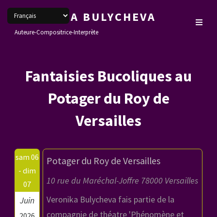
VERONIKA BULYCHEVA
Auteure-Compositrice-Interprète
Fantaisies Bucoliques au
Potager du Roy de
Versailles
sam 06
Potager du Roy de Versailles
- dim
10 rue du Maréchal-Joffre 78000 Versailles
07
Veronika Bulycheva fais partie de la
Juin
compagnie de théatre 'Phénomène et
2026