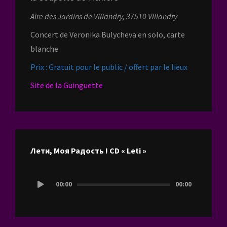
Aire des Jardins de Villandry, 37510 Villandry
Concert de Veronika Bulycheva en solo, carte
blanche
Prix : Gratuit pour le public / offert par le lieux
Site de la Guinguette
Лети, Моя Радость ! CD « Leti »
Lecteur
00:00
00:00
audio