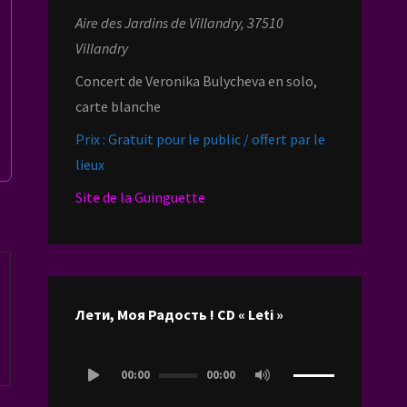
Aire des Jardins de Villandry, 37510
Villandry
Concert de Veronika Bulycheva en solo,
carte blanche
Prix : Gratuit pour le public / offert par le
lieux
Site de la Guinguette
Лети, Моя Радость ! CD « Leti »
Lecteur
00:00
00:00
audio
Utilisez