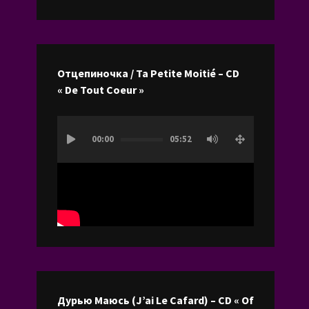
les
flèches
haut/bas
pour
Отцепиночка / Ta Petite Moitié – CD
augmenter
« De Tout Coeur »
ou
diminuer
Lecteur
le
00:00
05:52
vidéo
volume.
Дурью Маюсь (J’ai Le Cafard) – CD « Of