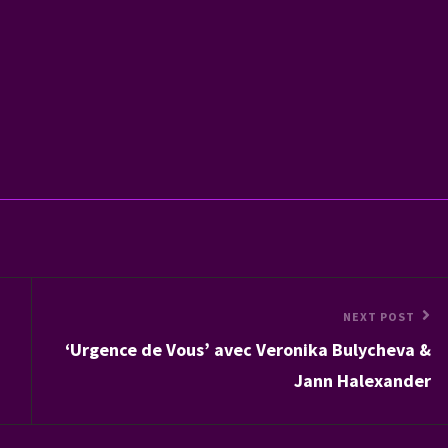
Next
NEXT POST
‘Urgence de Vous’ avec Veronika Bulycheva &
Post
Jann Halexander