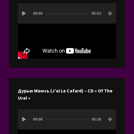
Lecteur
00:00
05:52
vidéo
Дурью Маюсь (J’ai Le Cafard) – CD « Of The
Ural »
Lecteur
00:00
03:26
vidéo