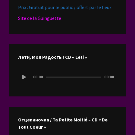
Prix : Gratuit pour le public / offert par le lieux
Site de la Guinguette
Лети, Моя Радость ! CD « Leti »
Lecteur
00:00
00:00
audio
Отцепиночка / Ta Petite Moitié – CD « De
Tout Coeur »