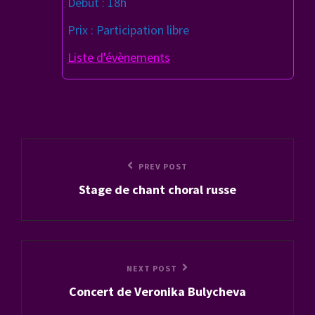
Début : 18h
Prix : Participation libre
Liste d'évènements
Navigation
Previous
PREV POST
de
Stage de chant choral russe
Post
l’article
Next
NEXT POST
Concert de Veronika Bulycheva
Post