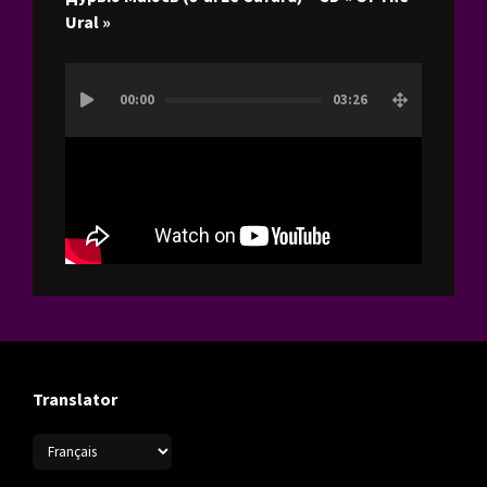
Ural »
Lecteur
00:00
03:26
vidéo
Translator