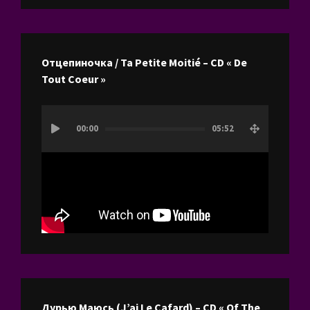
Отцепиночка / Ta Petite Moitié – CD « De
Tout Coeur »
Lecteur
00:00
05:52
vidéo
Дурью Маюсь (J’ai Le Cafard) – CD « Of The