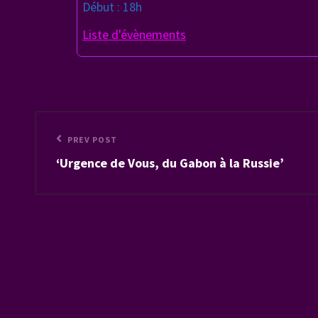
Début : 18h
Liste d'évènements
Navigation
Previous
PREV POST
de
‘Urgence de Vous, du Gabon à la Russie’
Post
l’article