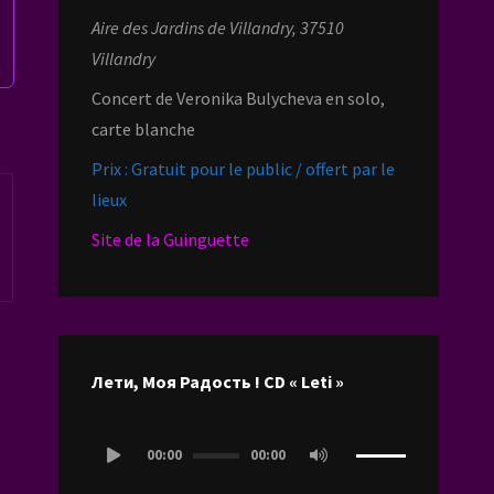
Aire des Jardins de Villandry, 37510
Villandry
Concert de Veronika Bulycheva en solo,
carte blanche
Prix : Gratuit pour le public / offert par le
lieux
Site de la Guinguette
Лети, Моя Радость ! CD « Leti »
Lecteur
00:00
00:00
audio
Utilisez