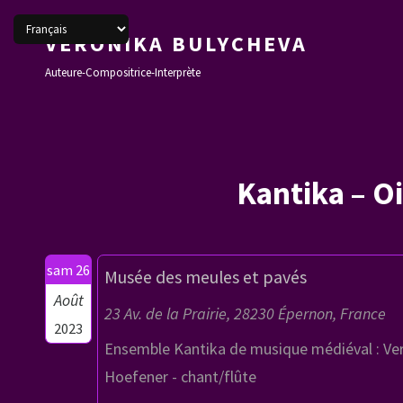
VERONIKA BULYCHEVA
Auteure-Compositrice-Interprète
Kantika – O
sam 26
Musée des meules et pavés
Août
23 Av. de la Prairie, 28230 Épernon, France
2023
Ensemble Kantika de musique médiéval : Vero
Hoefener - chant/flûte