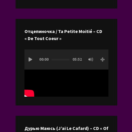
les
flèches
haut/bas
pour
Отцепиночка / Ta Petite Moitié – CD
augmenter
« De Tout Coeur »
ou
diminuer
Lecteur
le
00:00
05:52
vidéo
volume.
Дурью Маюсь (J’ai Le Cafard) – CD « Of