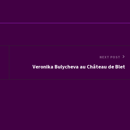
Next
NEXT POST
Veronika Bulycheva au Château de Blet
Post