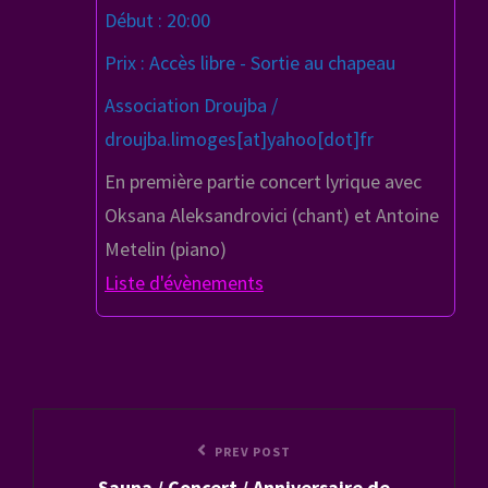
Début : 20:00
Prix : Accès libre - Sortie au chapeau
Association Droujba /
droujba.limoges[at]yahoo[dot]fr
En première partie concert lyrique avec
Oksana Aleksandrovici (chant) et Antoine
Metelin (piano)
Liste d'évènements
Navigation
Previous
PREV POST
de
Sauna / Concert / Anniversaire de