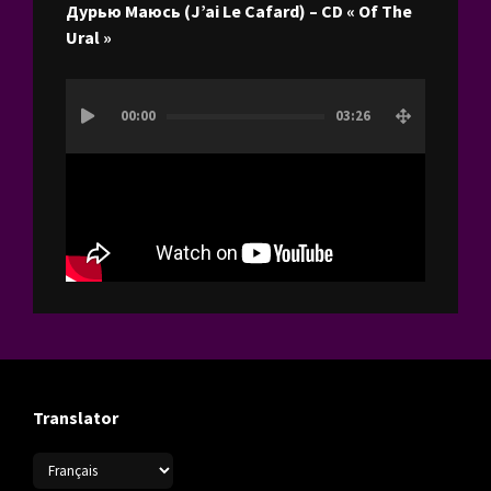
Дурью Маюсь (J’ai Le Cafard) – CD « Of The
Ural »
Lecteur
00:00
03:26
vidéo
Translator