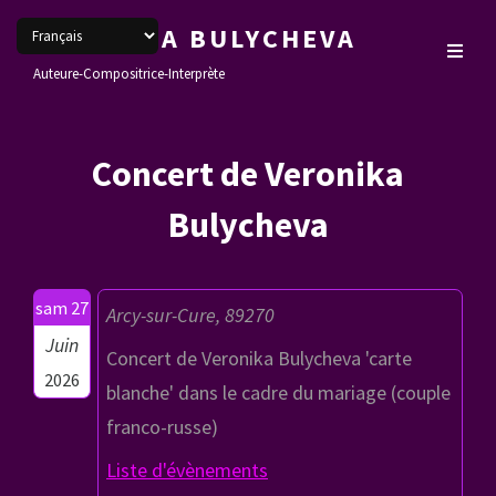
VERONIKA BULYCHEVA
Auteure-Compositrice-Interprète
Concert de Veronika
Bulycheva
sam 27
Arcy-sur-Cure, 89270
Juin
Concert de Veronika Bulycheva 'carte
2026
blanche' dans le cadre du mariage (couple
franco-russe)
Liste d'évènements