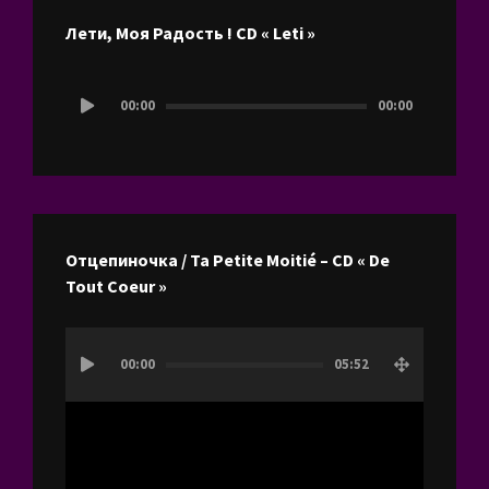
Лети, Моя Радость ! CD « Leti »
Lecteur
00:00
00:00
audio
Отцепиночка / Ta Petite Moitié – CD « De
Tout Coeur »
Lecteur
00:00
05:52
vidéo