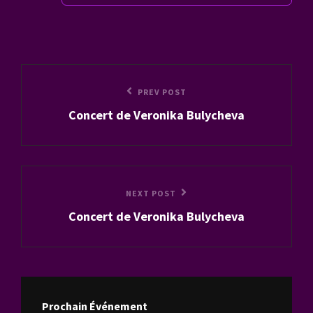
Navigation
Previous
PREV POST
de
Concert de Veronika Bulycheva
Post
l’article
Next
NEXT POST
Concert de Veronika Bulycheva
Post
Prochain Événement