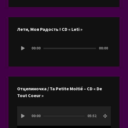
Лети, Моя Радость ! CD « Leti »
Lecteur
00:00
00:00
audio
Отцепиночка / Ta Petite Moitié – CD « De
Tout Coeur »
Lecteur
00:00
05:52
vidéo