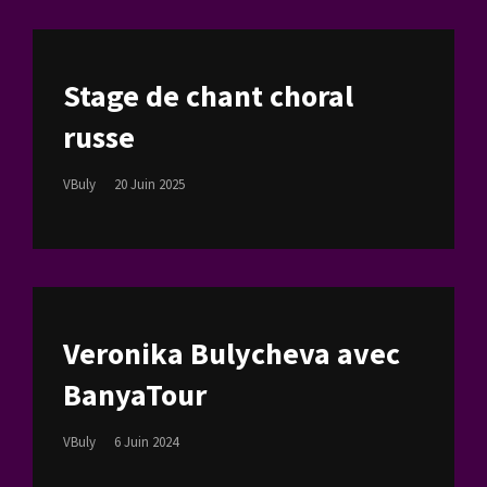
Stage de chant choral
russe
Posted
VBuly
20 Juin 2025
On
Veronika Bulycheva avec
BanyaTour
Posted
VBuly
6 Juin 2024
On