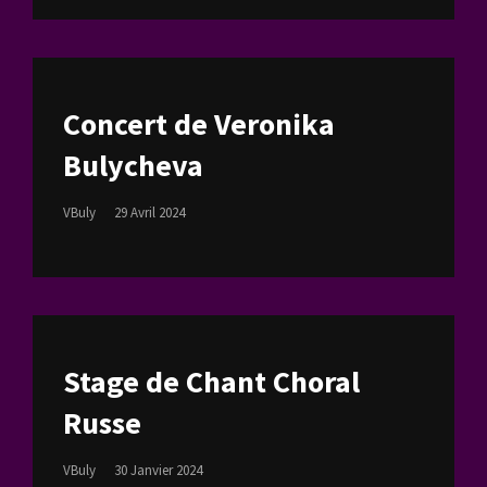
Concert de Veronika
Bulycheva
Posted
VBuly
29 Avril 2024
On
Stage de Chant Choral
Russe
Posted
VBuly
30 Janvier 2024