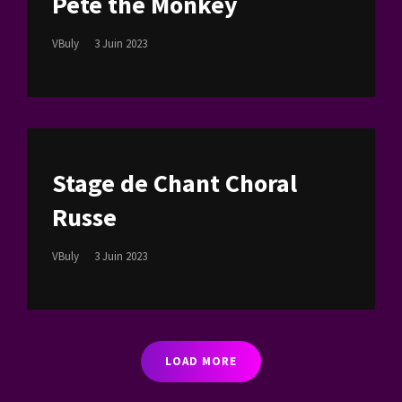
Pete the Monkey
Posted
VBuly
3 Juin 2023
On
Stage de Chant Choral
Russe
Posted
VBuly
3 Juin 2023
On
LOAD MORE