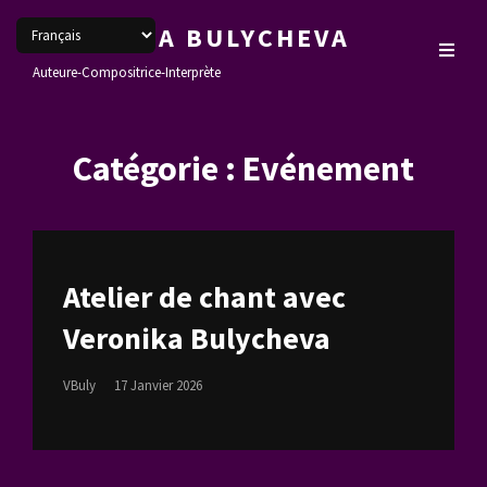
VERONIKA BULYCHEVA
Auteure-Compositrice-Interprète
Catégorie :
Evénement
Atelier de chant avec
Veronika Bulycheva
Posted
VBuly
17 Janvier 2026
On