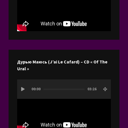
Дурью Маюсь (J’ai Le Cafard) – CD « Of The
Ural »
Lecteur
00:00
03:26
vidéo