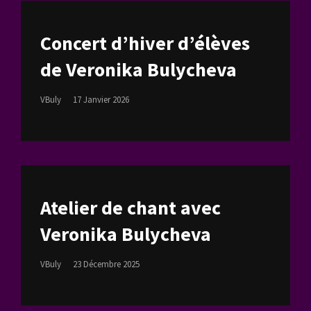
Concert d’hiver d’élèves
de Veronika Bulycheva
Posted
VBuly
17 Janvier 2026
On
Atelier de chant avec
Veronika Bulycheva
Posted
VBuly
23 Décembre 2025
On