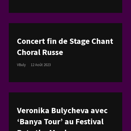
On
Concert fin de Stage Chant
Choral Russe
Posted
VBuly
12 Août 2023
On
Veronika Bulycheva avec
‘Banya Tour’ au Festival